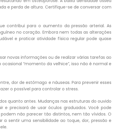
esultando em osteoporose. A baixa densidade óssea
ada e perda de altura. Certifique-se de conversar com
e contribui para o aumento da pressão arterial. As
anguíneo no coração. Embora nem todas as alterações
ável e praticar atividade física regular pode quase
novas informações ou de realizar várias tarefas ao
 ocasional “momento da velhice”, isso não é normal e
ntre, dor de estômago e náuseas. Para prevenir esses
zer o possível para controlar o stress.
ados quanto antes. Mudanças nas estruturas do ouvido
ir e precisará de usar óculos graduados. Você pode
podem não parecer tão distintos, nem tão vívidos. O
 sentir uma sensibilidade ao toque, dor, pressão e
ele.