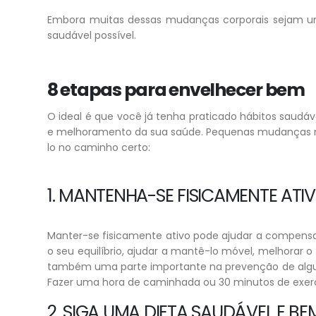
Embora muitas dessas mudanças corporais sejam um
saudável possível.
8 etapas para envelhecer bem
O ideal é que você já tenha praticado hábitos saud
e melhoramento da sua saúde. Pequenas mudanças no 
lo no caminho certo:
1. MANTENHA-SE FISICAMENTE AT
Manter-se fisicamente ativo pode ajudar a compensar
o seu equilíbrio, ajudar a mantê-lo móvel, melhorar
também uma parte importante na prevenção de algum
Fazer uma hora de caminhada ou 30 minutos de exercíc
2. SIGA UMA DIETA SAUDÁVEL E BE