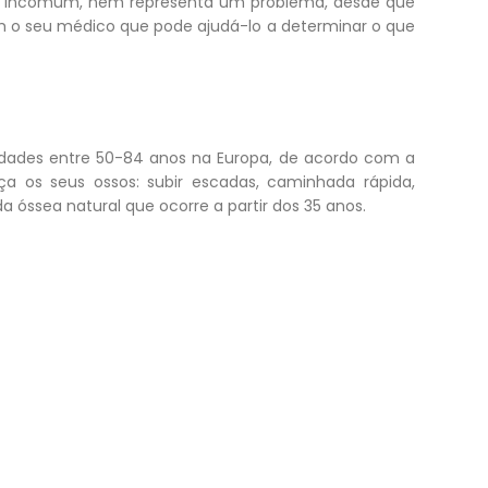
o é incomum, nem representa um problema, desde que
om o seu médico que pode ajudá-lo a determinar o que
idades entre 50-84 anos na Europa, de acordo com a
eça os seus ossos: subir escadas, caminhada rápida,
a óssea natural que ocorre a partir dos 35 anos.