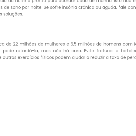
cio da noite e pronto para acordar cedo de manhã. Isto nã
s de sono por noite. Se sofre insônia crônica ou aguda, fale c
s soluções.
erca de 22 milhões de mulheres e 5,5 milhões de homens com 
 pode retardá-la, mas não há cura. Evite fraturas e fortal
utros exercícios físicos podem ajudar a reduzir a taxa de perd