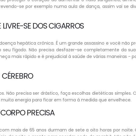
revendo-se por exemplo numa aula de dança, assim vai se dive
E LIVRE-SE DOS CIGARROS
ença hepática crônica. É um grande assassino e você não pre
r o seu fígado. Não precisa desfazer-se completamente da su
lheça mais rápido e é prejudicial à saúde de várias maneiras -
U CÉREBRO
. Não precisa ser drástico, faça escolhas dietéticas simples. 
e muita energia para ficar em forma à medida que envelhece.
U CORPO PRECISA
com mais de 65 anos durmam de sete a oito horas por noite.