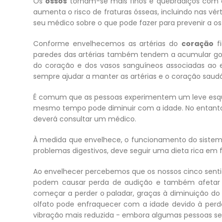
Os
ossos
tornam-se mais finos e quebradiços com 
aumenta o risco de fraturas ósseas, incluindo nas vé
seu médico sobre o que pode fazer para prevenir a o
Conforme envelhecemos as artérias do
coração
fi
paredes das artérias também tendem a acumular gord
do coração e dos vasos sanguíneos associadas ao en
sempre ajudar a manter as artérias e o coração saud
É comum que as pessoas experimentem um leve esque
mesmo tempo pode diminuir com a idade. No entant
deverá consultar um médico.
À medida que envelhece, o funcionamento do sistema 
problemas digestivos, deve seguir uma dieta rica em fi
Ao envelhecer percebemos que os nossos cinco sentid
podem causar perda de audição e também afetar o s
começar a perder o paladar, graças à diminuição do
olfato pode enfraquecer com a idade devido à perd
vibração mais reduzida - embora algumas pessoas se