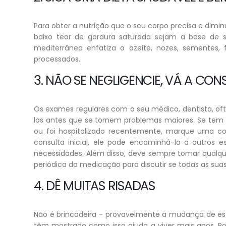
Para obter a nutrição que o seu corpo precisa e dimi
baixo teor de gordura saturada sejam a base de su
mediterrânea enfatiza o azeite, nozes, sementes, f
processados.
3. NÃO SE NEGLIGENCIE, VÁ A CON
Os exames regulares com o seu médico, dentista, oft
los antes que se tornem problemas maiores. Se te
ou foi hospitalizado recentemente, marque uma co
consulta inicial, ele pode encaminhá-lo a outros 
necessidades. Além disso, deve sempre tomar qualq
periódica da medicação para discutir se todas as suas
4. DÊ MUITAS RISADAS
Não é brincadeira - provavelmente a mudança de estil
têm mostrado como isso ajuda a viver mais anos. P