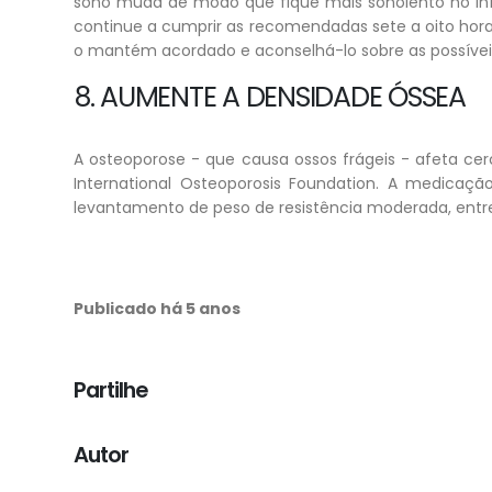
sono muda de modo que fique mais sonolento no iní
continue a cumprir as recomendadas sete a oito hora
o mantém acordado e aconselhá-lo sobre as possívei
8. AUMENTE A DENSIDADE ÓSSEA
A osteoporose - que causa ossos frágeis - afeta c
International Osteoporosis Foundation. A medicação
levantamento de peso de resistência moderada, entre o
Publicado há 5 anos
Partilhe
Autor