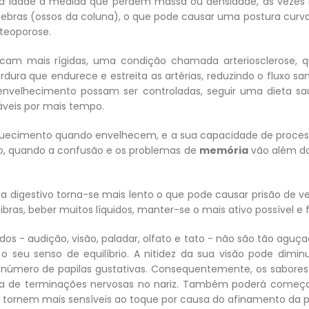
a idade à medida que perdem massa ou densidade, às vezes r
rtebras (ossos da coluna), o que pode causar uma postura curv
steoporose.
cam mais rígidas, uma condição chamada arteriosclerose, qu
ura que endurece e estreita as artérias, reduzindo o fluxo s
velhecimento possam ser controladas, seguir uma dieta saud
áveis por mais tempo.
cimento quando envelhecem, e a sua capacidade de processar 
o, quando a confusão e os problemas de
memória
vão além do
digestivo torna-se mais lento o que pode causar prisão de ve
bras, beber muitos líquidos, manter-se o mais ativo possível e fa
os - audição, visão, paladar, olfato e tato - não são tão aguç
eu senso de equilíbrio. A nitidez da sua visão pode diminu
 número de papilas gustativas. Consequentemente, os sabores 
a de terminações nervosas no nariz. Também poderá começar a
 tornem mais sensíveis ao toque por causa do afinamento da p