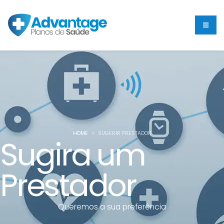
HOME
SUGERIR PRESTADOR
Sugira um
Prestador
Queremos a sua preferência