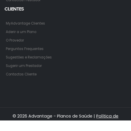
Contactos Prestador
CLIENTES
MyAdvantage Clientes
Aderir a um Plano
O Provedor
Perguntas Frequentes
Sugestões e Reclamações
Sugerir um Prestador
Contactos Cliente
© 2026 Advantage - Planos de Saúde |
Política de
Privacidade
|
Política de Cookies
|
Termos e Condições