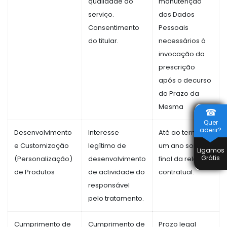
qualidade do
manutenção
serviço.
dos Dados
Consentimento
Pessoais
do titular.
necessários à
invocação da
prescrição
após o decurso
do Prazo da
Mesma
☎
Quer
aderir?
Desenvolvimento
Interesse
Até ao termo de
e Customização
legítimo de
um ano sobre o
Ligamos
Grátis
(Personalização)
desenvolvimento
final da relação
de Produtos
de actividade do
contratual.
responsável
pelo tratamento.
Cumprimento de
Cumprimento de
Prazo legal