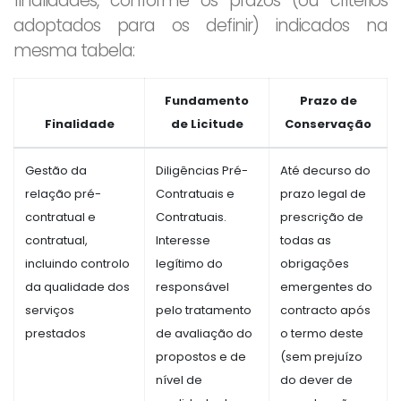
finalidades, conforme os prazos (ou critérios
adoptados para os definir) indicados na
mesma tabela:
Fundamento
Prazo de
Finalidade
de Licitude
Conservação
Gestão da
Diligências Pré-
Até decurso do
relação pré-
Contratuais e
prazo legal de
contratual e
Contratuais.
prescrição de
contratual,
Interesse
todas as
incluindo controlo
legítimo do
obrigações
da qualidade dos
responsável
emergentes do
serviços
pelo tratamento
contracto após
prestados
de avaliação do
o termo deste
propostos e de
(sem prejuízo
nível de
do dever de