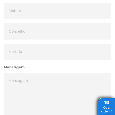
Mensagem
☎
Quer
aderir?